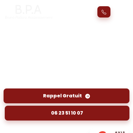
Inspection vidéo canalisation Abzac
(33230) par passage caméra
Inspection vidéo des canalisations à Abzac par
passage caméra. Diagnostic précis et rapide
pour détecter les anomalies sans travaux
importants.
Rappel Gratuit
06 23 51 10 07
AVIS