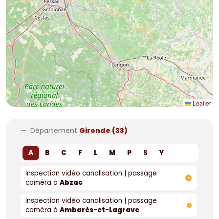
Leaflet
Département
Gironde (33)
A
B
C
F
L
M
P
S
Y
Inspection vidéo canalisation | passage
caméra à
Abzac
Inspection vidéo canalisation | passage
caméra à
Ambarès-et-Lagrave