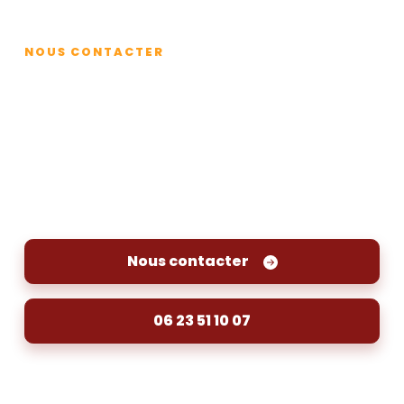
Contact
NOUS CONTACTER
Bouchons à répétition ? Fuite ?
Contactez-nous pour une
inspection vidéo à Abzac
Pour une inspection vidéo de vos canalisations à
Abzac, contactez-nous dès aujourd'hui.
Nous contacter
06 23 51 10 07