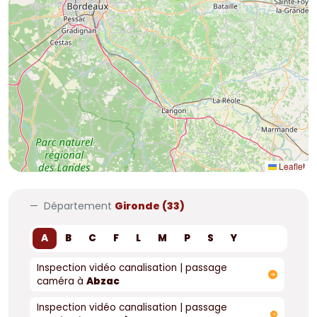
Leaflet
Département
Gironde (33)
A
B
C
F
L
M
P
S
Y
Inspection vidéo canalisation | passage
caméra à
Abzac
Inspection vidéo canalisation | passage