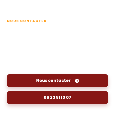
Contact
NOUS CONTACTER
Bouchons à répétition ? Fuite ?
Contactez-nous pour une
inspection vidéo à Ambès
Pour une inspection vidéo de vos canalisations à
Ambès, contactez-nous dès aujourd'hui.
Nous contacter
06 23 51 10 07