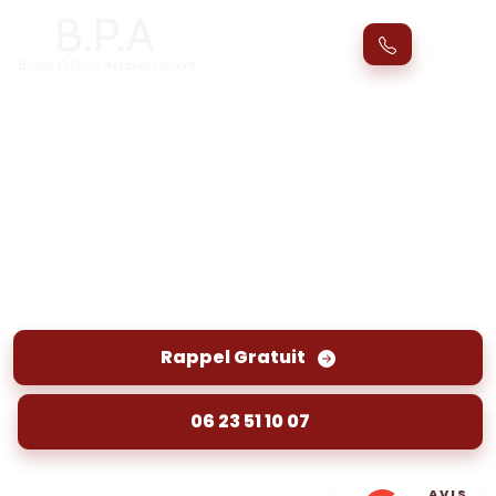
Inspection vidéo canalisation
Ambès (33810) par passage caméra
Inspection vidéo des canalisations à Ambès par
passage caméra. Diagnostic précis et rapide
pour détecter les anomalies sans travaux
importants.
Rappel Gratuit
06 23 51 10 07
AVIS