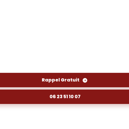
dégazage de cuve à fioul A
ac : sécurité et efficacité pour vos installations. Év
Rappel Gratuit
06 23 51 10 07