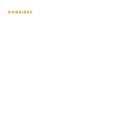
HORAIRES
Lundi
Mardi
Mercredi
Jeudi
Vendredi
Samedi
Dimanche