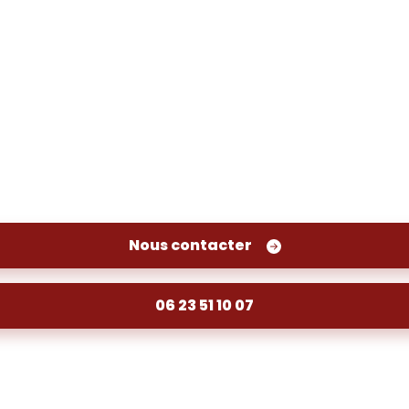
nettoyage et dégazage de 
oul à Abzac, contactez-nous dès maintenant.
Nous contacter
06 23 51 10 07