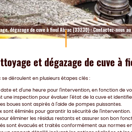
age, dégazage de cuve à fioul Abzac (33230) : Contactez-nous au
ttoyage et dégazage de cuve à fi
 se déroulent en plusieurs étapes clés :
te et d'une heure pour l'intervention, en fonction de vos d
 une inspection pour évaluer l'état de la cuve et identifi
 les boues sont aspirés à l'aide de pompes puissantes.
ont éliminés pour garantir la sécurité de l'intervention.
our éliminer les résidus restants et assurer son bon fon
tés sont évacués et traités conformément aux normes e