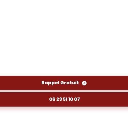
isse Branne (33420) : Po
 et entretien pour des installations propres et fo
débordements.
Rappel Gratuit
06 23 51 10 07