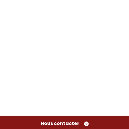
ntactez-nous pour une vid
z-nous dès aujourd'hui
Nous contacter