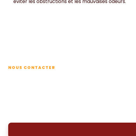
éviter les obstructions et les mauvaises odeurs.
Contact
NOUS CONTACTER
Bac à graisse plein ? Co
Branne
Pour une vidange de bac à graisse à Branne, contacte