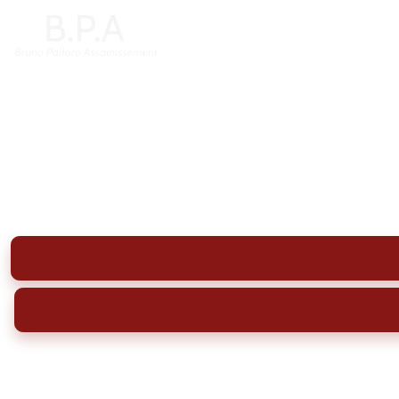
Vidange bac à gra
Vidange de bac à graisse à Branne : pompage