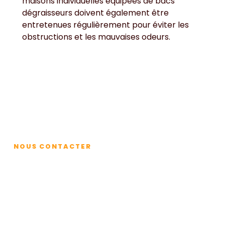
maisons individuelles équipées de bacs
dégraisseurs doivent également être
entretenues régulièrement pour éviter les
obstructions et les mauvaises odeurs.
Contact
NOUS CONTACTER
Bac à graisse plein ? Contactez-
nous pour une vidange de bac à
graisse à Saint-André-de-Cubzac
Pour une vidange de bac à graisse à Saint-André-