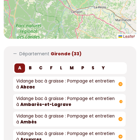
Leaflet
Département
Gironde (33)
A
B
C
F
L
M
P
S
Y
Vidange bac à graisse : Pompage et entretien
à
Abzac
Vidange bac à graisse : Pompage et entretien
à
Ambarès-et-Lagrave
Vidange bac à graisse : Pompage et entretien
à
Ambès
Vidange bac à graisse : Pompage et entretien
à
Arveyres