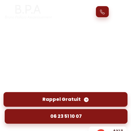
Vidange bac à graisse Saint-André-
de-Cubzac (33240) : Pompage et
entretien
Vidange de bac à graisse à Saint-André-de-
Cubzac : pompage et entretien pour des
installations propres et fonctionnelles. Évitez
les mauvaises odeurs et débordements.
Rappel Gratuit
06 23 51 10 07
AVIS