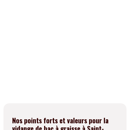
Vendredi
24h/24
Samedi
24h/24
Dimanche
Fermé
Nos points forts et valeurs pour la
vidange de bac à graisse à Saint-