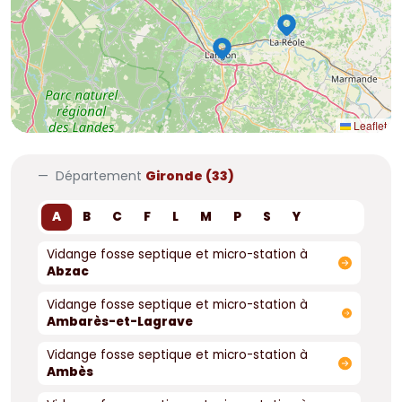
Leaflet
Département
Gironde (33)
A
B
C
F
L
M
P
S
Y
Vidange fosse septique et micro-station à
Abzac
Vidange fosse septique et micro-station à
Ambarès-et-Lagrave
Vidange fosse septique et micro-station à
Ambès