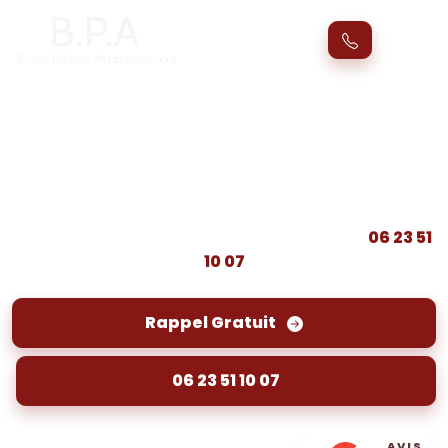
Vidange fosse septique Pomerol
(33500) et micro-station
Service de vidange fosse septique à Pomerol,
pompage et entretien de micro-station.
Contactez votre vidangeur agréé au au
06 23 51
10 07
Rappel Gratuit
06 23 51 10 07
AVIS