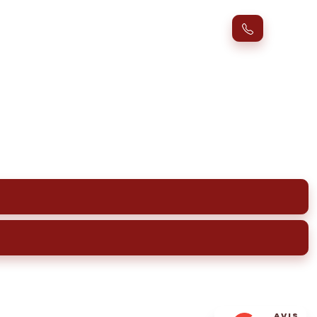
 et pluviales (EU, EP)
venir les obstructions et inondations.
AVIS