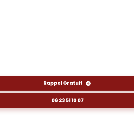
3210) - Réseaux eaux usées
et pluviales à Langon. Nettoyage efficace pour pré
Rappel Gratuit
06 23 51 10 07