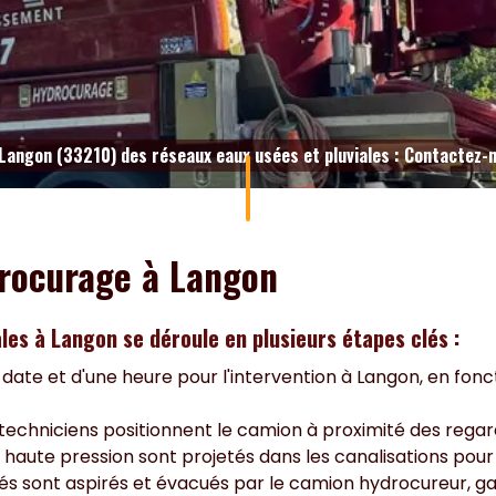
Langon (33210) des réseaux eaux usées et pluviales : Contactez-
drocurage à Langon
les à Langon se déroule en plusieurs étapes clés :
te et d'une heure pour l'intervention à Langon, en foncti
techniciens positionnent le camion à proximité des regard
à haute pression sont projetés dans les canalisations pour
és sont aspirés et évacués par le camion hydrocureur, 