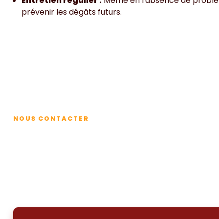
Entretien régulier :
Même en l'absence de problème
prévenir les dégâts futurs.
Contact
NOUS CONTACTER
Des questions sur notre
Contactez-nous
Pour un hydrocurage de vos réseaux d'eaux usées et p