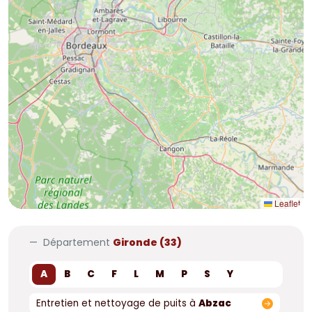
6
7
Leaflet
Département
Gironde (33)
A
B
C
F
L
M
P
S
Y
Entretien et nettoyage de puits à
Abzac