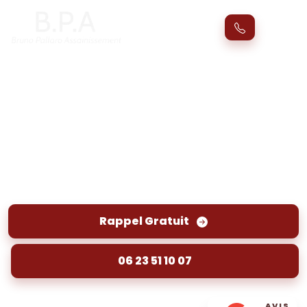
Entretien et nettoyage de puits
Fronsac (33126)
Entretien et nettoyage de puits à Fronsac :
garantir la qualité de l'eau. Éliminez les
sédiments et bactéries pour une eau saine et
sûre.
Rappel Gratuit
06 23 51 10 07
AVIS