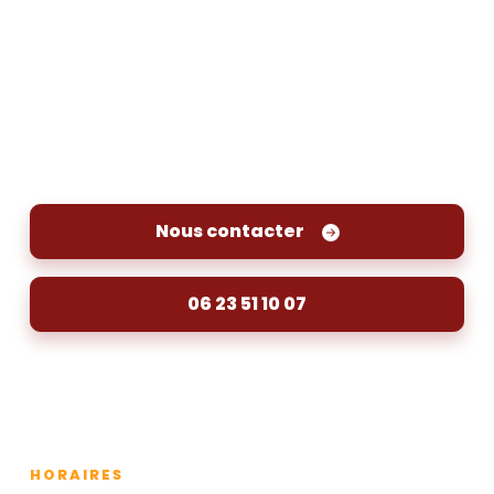
Contactez-nous pour un
entretien et nettoyage de puits à
Fronsac
Pour un entretien et un nettoyage de votre puits
à Fronsac, contactez-nous dès maintenant
Nous contacter
06 23 51 10 07
HORAIRES